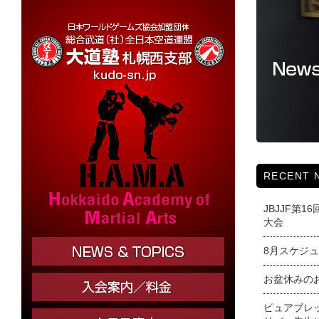
RECENT 
JBJJF第
大会
8月スケジ
お盆休みの
ピュアブレ