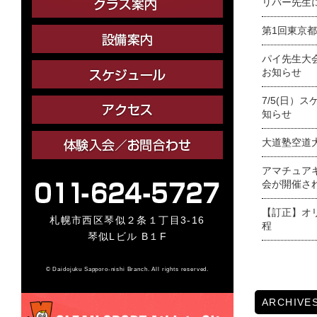
リバー先生
第1回東京
パイ先生大
お知らせ
7/5(日）
知らせ
大道塾空道
アマチュア
会が開催さ
【訂正】オ
札幌市西区琴似２条１丁目3-16
程
琴似Lビル B１F
© Daidojuku Sapporo-nishi Branch. All rights reserved.
ARCHIVE