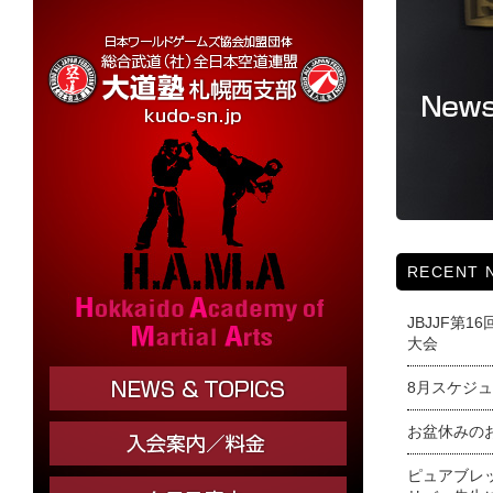
RECENT 
JBJJF第
大会
8月スケジ
お盆休みの
ピュアブレ