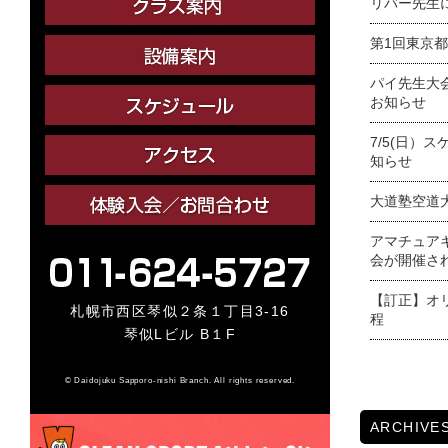
リバー先生
第1回東京
パイ先生大
お知らせ
7/5(日）
知らせ
大道塾空道
アマチュア
会が開催さ
【訂正】オ
札幌市西区琴似２条１丁目3-16
程
琴似Lビル B１F
© Daidojuku Sapporo-nishi Branch. All rights reserved.
ARCHIVE