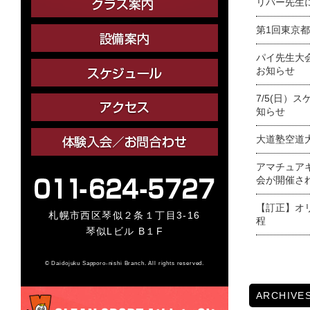
リバー先生
第1回東京
パイ先生大
お知らせ
7/5(日）
知らせ
大道塾空道
アマチュア
会が開催さ
【訂正】オ
札幌市西区琴似２条１丁目3-16
程
琴似Lビル B１F
© Daidojuku Sapporo-nishi Branch. All rights reserved.
ARCHIVE