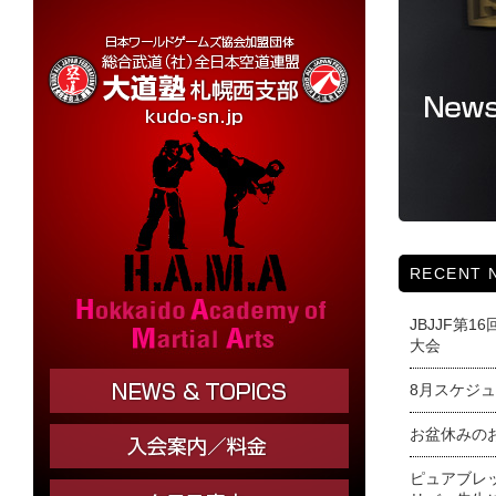
RECENT 
JBJJF第
大会
8月スケジ
お盆休みの
ピュアブレ