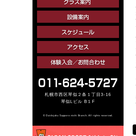
札幌市西区琴似２条１丁目3-16
琴似Lビル B１F
© Daidojuku Sapporo-nishi Branch. All rights reserved.