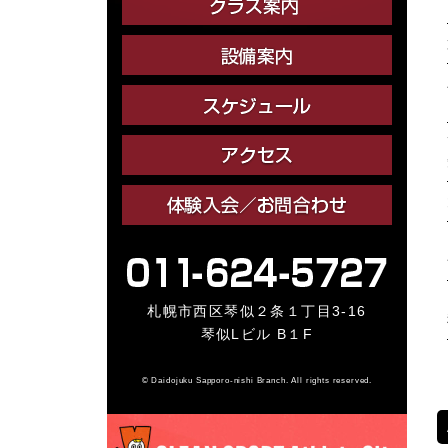
札幌市西区琴似２条１丁目3-16
琴似Lビル B１F
© Daidojuku Sapporo-nishi Branch. All rights reserved.