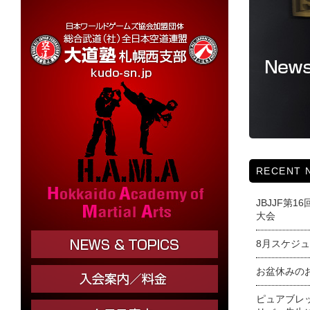
RECENT 
JBJJF第
大会
8月スケジ
お盆休みの
ピュアブレ