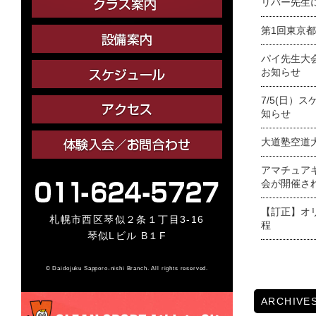
リバー先生
第1回東京
パイ先生大
お知らせ
7/5(日）
知らせ
大道塾空道
アマチュア
会が開催さ
【訂正】オ
札幌市西区琴似２条１丁目3-16
程
琴似Lビル B１F
© Daidojuku Sapporo-nishi Branch. All rights reserved.
ARCHIVE