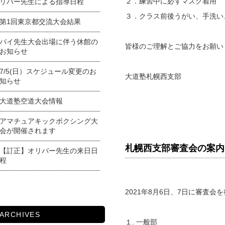
２．練習中に必ずマスク着用
リバー先生による指導日程
３．クラス前後うがい、手洗い
第1回東京都交流大会結果
パイ先生大会出場に伴う休館の
皆様のご理解とご協力をお願い
お知らせ
7/5(日）スケジュール変更のお
大道塾札幌西支部
知らせ
大道塾空道大会情報
アマチュアキックボクシング大
会が開催されます
札幌西支部審査会の案内
【訂正】オリバー先生の来日日
程
2021年8月6日、7日に審査会
ARCHIVES
１. 一般部