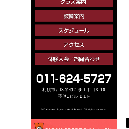
札幌市西区琴似２条１丁目3-16
琴似Lビル B１F
© Daidojuku Sapporo-nishi Branch. All rights reserved.