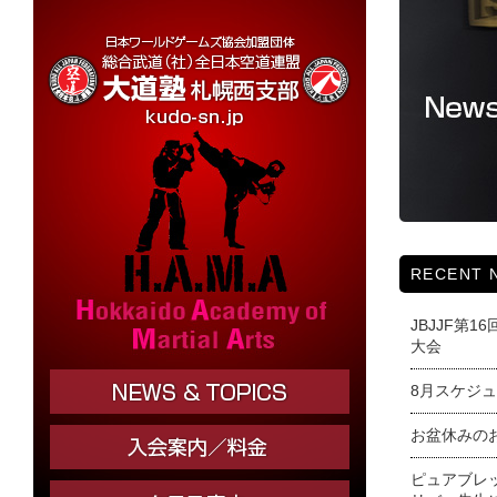
RECENT 
JBJJF第
大会
8月スケジ
お盆休みの
ピュアブレ