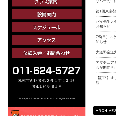
リバー先生
第1回東京
パイ先生大
お知らせ
7/5(日）
知らせ
大道塾空道
アマチュア
会が開催さ
【訂正】オ
札幌市西区琴似２条１丁目3-16
程
琴似Lビル B１F
© Daidojuku Sapporo-nishi Branch. All rights reserved.
ARCHIVE