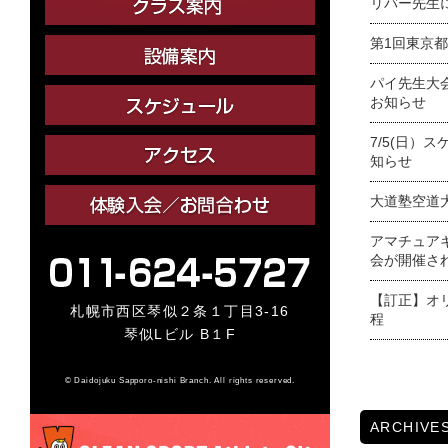
リバー先生
第1回東京
パイ先生大
お知らせ
7/5(日）
知らせ
大道塾空道
アマチュア
会が開催さ
【訂正】オ
札幌市西区琴似２条１丁目3-16
程
琴似Lビル B１F
© Daidojuku Sapporo-nishi Branch. All rights reserved.
ARCHIVE