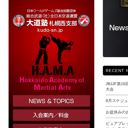
RECENT 
JBJJF第
大会
8月スケジ
お盆休みの
ピュアブレ